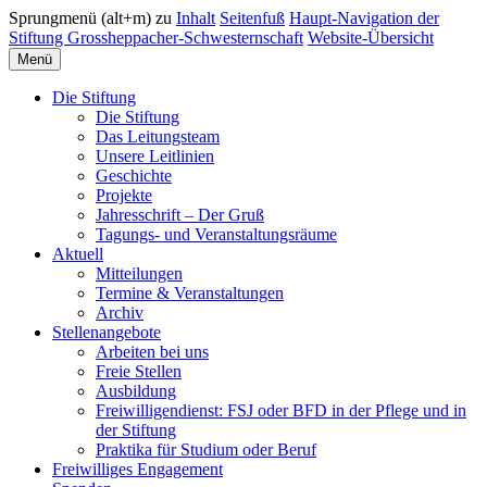
Sprungmenü (alt+m) zu
Inhalt
Seitenfuß
Haupt-Navigation der
Stiftung Grossheppacher-Schwesternschaft
Website-Übersicht
Menü
Die Stiftung
Die Stiftung
Das Leitungsteam
Unsere Leitlinien
Geschichte
Projekte
Jahresschrift – Der Gruß
Tagungs- und Veranstaltungsräume
Aktuell
Mitteilungen
Termine & Veranstaltungen
Archiv
Stellenangebote
Arbeiten bei uns
Freie Stellen
Ausbildung
Freiwilligendienst: FSJ oder BFD in der Pflege und in
der Stiftung
Praktika für Studium oder Beruf
Freiwilliges Engagement