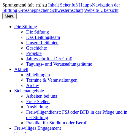
Sprungmenü (alt+m) zu
Inhalt
Seitenfuß
Haupt-Navigation der
Stiftung Grossheppacher-Schwesternschaft
Website-Übersicht
Menü
Die Stiftung
Die Stiftung
Das Leitungsteam
Unsere Leitlinien
Geschichte
Projekte
Jahresschrift – Der Gruß
Tagungs- und Veranstaltungsräume
Aktuell
Mitteilungen
Termine & Veranstaltungen
Archiv
Stellenangebote
Arbeiten bei uns
Freie Stellen
Ausbildung
Freiwilligendienst: FSJ oder BFD in der Pflege und in
der Stiftung
Praktika für Studium oder Beruf
Freiwilliges Engagement