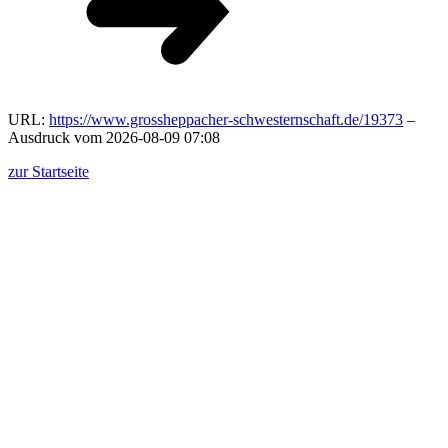
URL:
https://www.grossheppacher-schwesternschaft.de/19373
–
Ausdruck vom 2026-08-09 07:08
zur Startseite