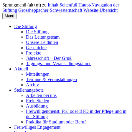
Sprungmenü (alt+m) zu
Inhalt
Seitenfuß
Haupt-Navigation der
Stiftung Grossheppacher-Schwesternschaft
Website-Übersicht
Menü
Die Stiftung
Die Stiftung
Das Leitungsteam
Unsere Leitlinien
Geschichte
Projekte
Jahresschrift – Der Gruß
Tagungs- und Veranstaltungsräume
Aktuell
Mitteilungen
Termine & Veranstaltungen
Archiv
Stellenangebote
Arbeiten bei uns
Freie Stellen
Ausbildung
Freiwilligendienst: FSJ oder BFD in der Pflege und in
der Stiftung
Praktika für Studium oder Beruf
Freiwilliges Engagement