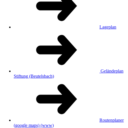
Lageplan
Geländeplan
Stiftung (Beutelsbach)
Routenplaner
(google maps)
(www)