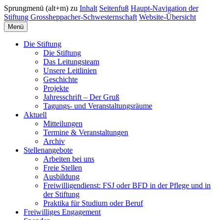
Sprungmenü (alt+m) zu
Inhalt
Seitenfuß
Haupt-Navigation der
Stiftung Grossheppacher-Schwesternschaft
Website-Übersicht
Menü
Die Stiftung
Die Stiftung
Das Leitungsteam
Unsere Leitlinien
Geschichte
Projekte
Jahresschrift – Der Gruß
Tagungs- und Veranstaltungsräume
Aktuell
Mitteilungen
Termine & Veranstaltungen
Archiv
Stellenangebote
Arbeiten bei uns
Freie Stellen
Ausbildung
Freiwilligendienst: FSJ oder BFD in der Pflege und in
der Stiftung
Praktika für Studium oder Beruf
Freiwilliges Engagement