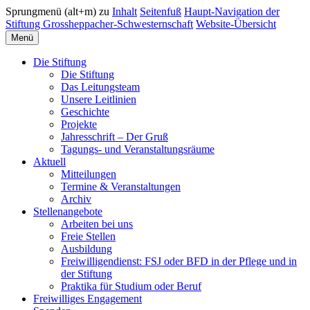
Sprungmenü (alt+m) zu
Inhalt
Seitenfuß
Haupt-Navigation der
Stiftung Grossheppacher-Schwesternschaft
Website-Übersicht
Menü
Die Stiftung
Die Stiftung
Das Leitungsteam
Unsere Leitlinien
Geschichte
Projekte
Jahresschrift – Der Gruß
Tagungs- und Veranstaltungsräume
Aktuell
Mitteilungen
Termine & Veranstaltungen
Archiv
Stellenangebote
Arbeiten bei uns
Freie Stellen
Ausbildung
Freiwilligendienst: FSJ oder BFD in der Pflege und in
der Stiftung
Praktika für Studium oder Beruf
Freiwilliges Engagement