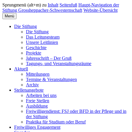
Sprungmenü (alt+m) zu
Inhalt
Seitenfuß
Haupt-Navigation der
Stiftung Grossheppacher-Schwesternschaft
Website-Übersicht
Menü
Die Stiftung
Die Stiftung
Das Leitungsteam
Unsere Leitlinien
Geschichte
Projekte
Jahresschrift – Der Gruß
Tagungs- und Veranstaltungsräume
Aktuell
Mitteilungen
Termine & Veranstaltungen
Archiv
Stellenangebote
Arbeiten bei uns
Freie Stellen
Ausbildung
Freiwilligendienst: FSJ oder BFD in der Pflege und in
der Stiftung
Praktika für Studium oder Beruf
Freiwilliges Engagement