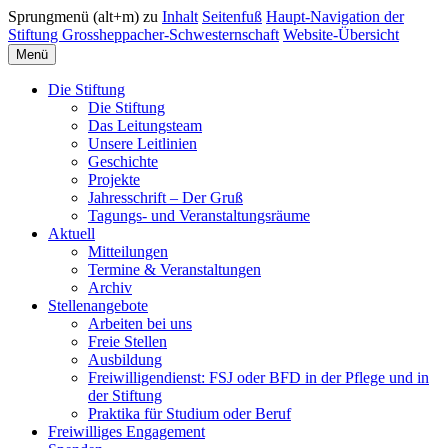
Sprungmenü (alt+m) zu
Inhalt
Seitenfuß
Haupt-Navigation der
Stiftung Grossheppacher-Schwesternschaft
Website-Übersicht
Menü
Die Stiftung
Die Stiftung
Das Leitungsteam
Unsere Leitlinien
Geschichte
Projekte
Jahresschrift – Der Gruß
Tagungs- und Veranstaltungsräume
Aktuell
Mitteilungen
Termine & Veranstaltungen
Archiv
Stellenangebote
Arbeiten bei uns
Freie Stellen
Ausbildung
Freiwilligendienst: FSJ oder BFD in der Pflege und in
der Stiftung
Praktika für Studium oder Beruf
Freiwilliges Engagement