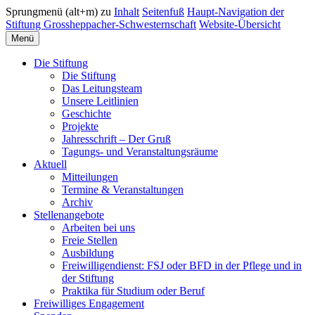
Sprungmenü (alt+m) zu
Inhalt
Seitenfuß
Haupt-Navigation der
Stiftung Grossheppacher-Schwesternschaft
Website-Übersicht
Menü
Die Stiftung
Die Stiftung
Das Leitungsteam
Unsere Leitlinien
Geschichte
Projekte
Jahresschrift – Der Gruß
Tagungs- und Veranstaltungsräume
Aktuell
Mitteilungen
Termine & Veranstaltungen
Archiv
Stellenangebote
Arbeiten bei uns
Freie Stellen
Ausbildung
Freiwilligendienst: FSJ oder BFD in der Pflege und in
der Stiftung
Praktika für Studium oder Beruf
Freiwilliges Engagement