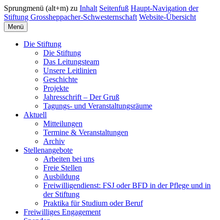
Sprungmenü (alt+m) zu
Inhalt
Seitenfuß
Haupt-Navigation der
Stiftung Grossheppacher-Schwesternschaft
Website-Übersicht
Menü
Die Stiftung
Die Stiftung
Das Leitungsteam
Unsere Leitlinien
Geschichte
Projekte
Jahresschrift – Der Gruß
Tagungs- und Veranstaltungsräume
Aktuell
Mitteilungen
Termine & Veranstaltungen
Archiv
Stellenangebote
Arbeiten bei uns
Freie Stellen
Ausbildung
Freiwilligendienst: FSJ oder BFD in der Pflege und in
der Stiftung
Praktika für Studium oder Beruf
Freiwilliges Engagement