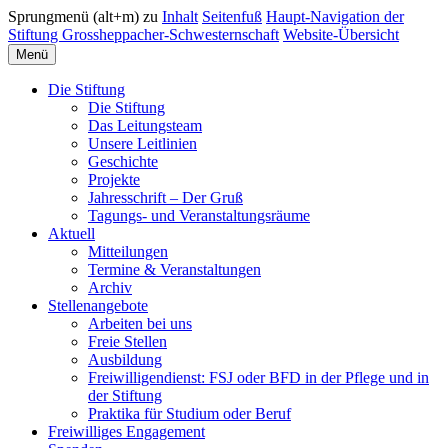
Sprungmenü (alt+m) zu
Inhalt
Seitenfuß
Haupt-Navigation der
Stiftung Grossheppacher-Schwesternschaft
Website-Übersicht
Menü
Die Stiftung
Die Stiftung
Das Leitungsteam
Unsere Leitlinien
Geschichte
Projekte
Jahresschrift – Der Gruß
Tagungs- und Veranstaltungsräume
Aktuell
Mitteilungen
Termine & Veranstaltungen
Archiv
Stellenangebote
Arbeiten bei uns
Freie Stellen
Ausbildung
Freiwilligendienst: FSJ oder BFD in der Pflege und in
der Stiftung
Praktika für Studium oder Beruf
Freiwilliges Engagement