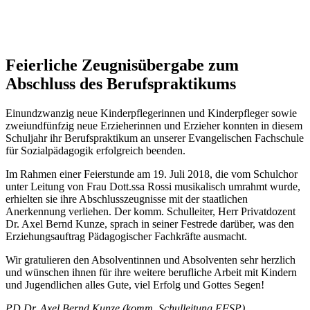
Feierliche Zeugnisübergabe zum
Abschluss des Berufspraktikums
Einundzwanzig neue Kinderpflegerinnen und Kinderpfleger sowie
zweiundfünfzig neue Erzieherinnen und Erzieher konnten in diesem
Schuljahr ihr Berufspraktikum an unserer Evangelischen Fachschule
für Sozialpädagogik erfolgreich beenden.
Im Rahmen einer Feierstunde am 19. Juli 2018, die vom Schulchor
unter Leitung von Frau Dott.ssa Rossi musikalisch umrahmt wurde,
erhielten sie ihre Abschlusszeugnisse mit der staatlichen
Anerkennung verliehen. Der komm. Schulleiter, Herr Privatdozent
Dr. Axel Bernd Kunze, sprach in seiner Festrede darüber, was den
Erziehungsauftrag Pädagogischer Fachkräfte ausmacht.
Wir gratulieren den Absolventinnen und Absolventen sehr herzlich
und wünschen ihnen für ihre weitere berufliche Arbeit mit Kindern
und Jugendlichen alles Gute, viel Erfolg und Gottes Segen!
PD Dr. Axel Bernd Kunze (komm. Schulleitung EFSP)