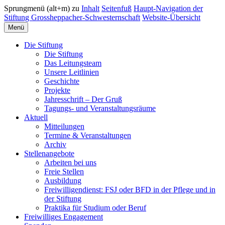
Sprungmenü (alt+m) zu
Inhalt
Seitenfuß
Haupt-Navigation der
Stiftung Grossheppacher-Schwesternschaft
Website-Übersicht
Menü
Die Stiftung
Die Stiftung
Das Leitungsteam
Unsere Leitlinien
Geschichte
Projekte
Jahresschrift – Der Gruß
Tagungs- und Veranstaltungsräume
Aktuell
Mitteilungen
Termine & Veranstaltungen
Archiv
Stellenangebote
Arbeiten bei uns
Freie Stellen
Ausbildung
Freiwilligendienst: FSJ oder BFD in der Pflege und in
der Stiftung
Praktika für Studium oder Beruf
Freiwilliges Engagement