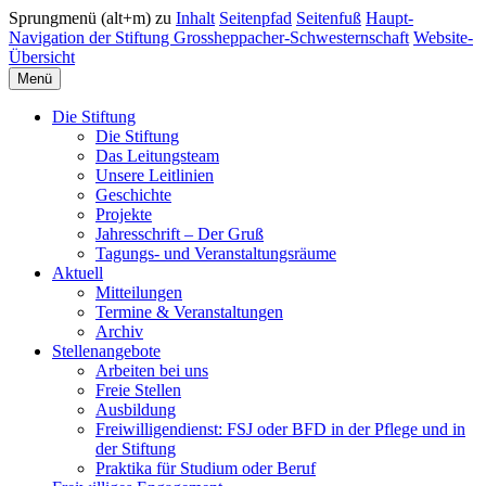
Sprungmenü (alt+m) zu
Inhalt
Seitenpfad
Seitenfuß
Haupt-
Navigation der Stiftung Grossheppacher-Schwesternschaft
Website-
Übersicht
Menü
Die Stiftung
Die Stiftung
Das Leitungsteam
Unsere Leitlinien
Geschichte
Projekte
Jahresschrift – Der Gruß
Tagungs- und Veranstaltungsräume
Aktuell
Mitteilungen
Termine & Veranstaltungen
Archiv
Stellenangebote
Arbeiten bei uns
Freie Stellen
Ausbildung
Freiwilligendienst: FSJ oder BFD in der Pflege und in
der Stiftung
Praktika für Studium oder Beruf