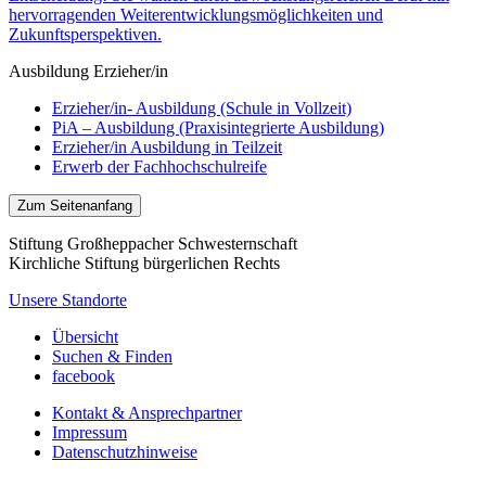
hervorragenden Weiterentwicklungsmöglichkeiten und
Zukunftsperspektiven.
Ausbildung Erzieher/in
Erzieher/in- Ausbildung (Schule in Vollzeit)
PiA – Ausbildung (Praxisintegrierte Ausbildung)
Erzieher/in Ausbildung in Teilzeit
Erwerb der Fachhochschulreife
Zum Seitenanfang
Stiftung Großheppacher Schwesternschaft
Kirchliche Stiftung bürgerlichen Rechts
Unsere Standorte
Übersicht
Suchen & Finden
facebook
Kontakt & Ansprechpartner
Impressum
Datenschutzhinweise