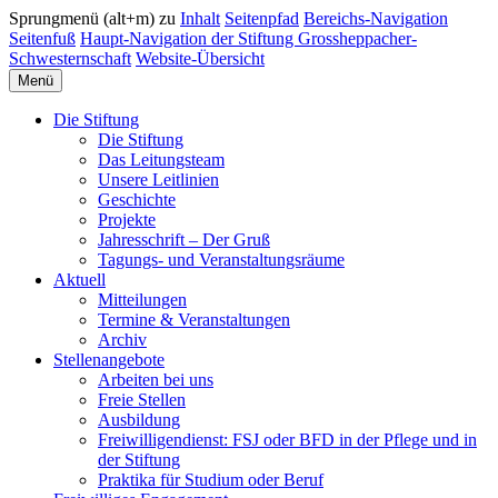
Sprungmenü (alt+m) zu
Inhalt
Seitenpfad
Bereichs-Navigation
Seitenfuß
Haupt-Navigation der Stiftung Grossheppacher-
Schwesternschaft
Website-Übersicht
Menü
Die Stiftung
Die Stiftung
Das Leitungsteam
Unsere Leitlinien
Geschichte
Projekte
Jahresschrift – Der Gruß
Tagungs- und Veranstaltungsräume
Aktuell
Mitteilungen
Termine & Veranstaltungen
Archiv
Stellenangebote
Arbeiten bei uns
Freie Stellen
Ausbildung
Freiwilligendienst: FSJ oder BFD in der Pflege und in
der Stiftung
Praktika für Studium oder Beruf