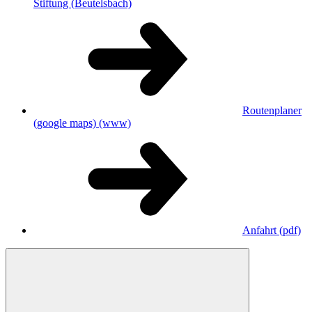
Stiftung (Beutelsbach)
Routenplaner
(google maps)
(www)
Anfahrt
(pdf)