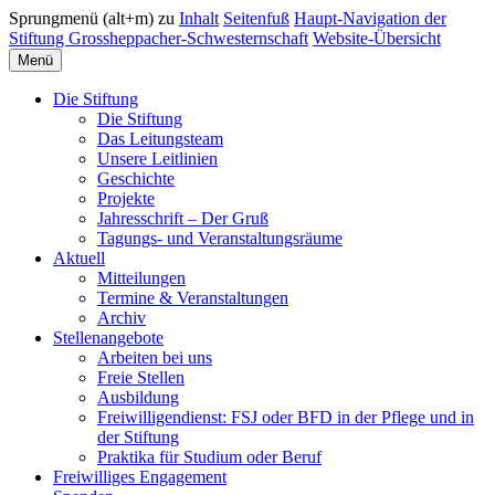
Sprungmenü (alt+m) zu
Inhalt
Seitenfuß
Haupt-Navigation der
Stiftung Grossheppacher-Schwesternschaft
Website-Übersicht
Menü
Die Stiftung
Die Stiftung
Das Leitungsteam
Unsere Leitlinien
Geschichte
Projekte
Jahresschrift – Der Gruß
Tagungs- und Veranstaltungsräume
Aktuell
Mitteilungen
Termine & Veranstaltungen
Archiv
Stellenangebote
Arbeiten bei uns
Freie Stellen
Ausbildung
Freiwilligendienst: FSJ oder BFD in der Pflege und in
der Stiftung
Praktika für Studium oder Beruf
Freiwilliges Engagement