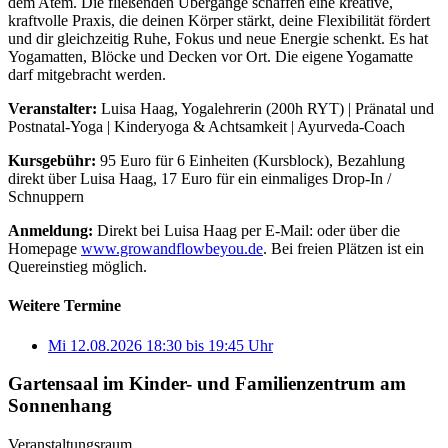
dem Atem. Die fließenden Übergänge schaffen eine kreative,
kraftvolle Praxis, die deinen Körper stärkt, deine Flexibilität fördert
und dir gleichzeitig Ruhe, Fokus und neue Energie schenkt. Es hat
Yogamatten, Blöcke und Decken vor Ort. Die eigene Yogamatte
darf mitgebracht werden.
Veranstalter:
Luisa Haag, Yogalehrerin (200h RYT) | Pränatal und
Postnatal-Yoga | Kinderyoga & Achtsamkeit | Ayurveda-Coach
Kursgebühr:
95 Euro für 6 Einheiten (Kursblock), Bezahlung
direkt über Luisa Haag, 17 Euro für ein einmaliges Drop-In /
Schnuppern
Anmeldung:
Direkt bei Luisa Haag per E-Mail:
oder über die
Homepage
www.growandflowbeyou.de
. Bei freien Plätzen ist ein
Quereinstieg möglich.
Weitere Termine
Mi 12.08.2026
18:30
bis
19:45 Uhr
Gartensaal im Kinder- und Familienzentrum am
Sonnenhang
Veranstaltungsraum