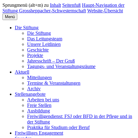
Sprungmenü (alt+m) zu
Inhalt
Seitenfuß
Haupt-Navigation der
Stiftung Grossheppacher-Schwesternschaft
Website-Übersicht
Menü
Die Stiftung
Die Stiftung
Das Leitungsteam
Unsere Leitlinien
Geschichte
Projekte
Jahresschrift – Der Gruß
Tagungs- und Veranstaltungsräume
Aktuell
Mitteilungen
Termine & Veranstaltungen
Archiv
Stellenangebote
Arbeiten bei uns
Freie Stellen
Ausbildung
Freiwilligendienst: FSJ oder BFD in der Pflege und in
der Stiftung
Praktika für Studium oder Beruf
Freiwilliges Engagement