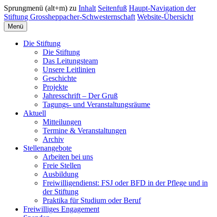
Sprungmenü (alt+m) zu
Inhalt
Seitenfuß
Haupt-Navigation der
Stiftung Grossheppacher-Schwesternschaft
Website-Übersicht
Menü
Die Stiftung
Die Stiftung
Das Leitungsteam
Unsere Leitlinien
Geschichte
Projekte
Jahresschrift – Der Gruß
Tagungs- und Veranstaltungsräume
Aktuell
Mitteilungen
Termine & Veranstaltungen
Archiv
Stellenangebote
Arbeiten bei uns
Freie Stellen
Ausbildung
Freiwilligendienst: FSJ oder BFD in der Pflege und in
der Stiftung
Praktika für Studium oder Beruf
Freiwilliges Engagement