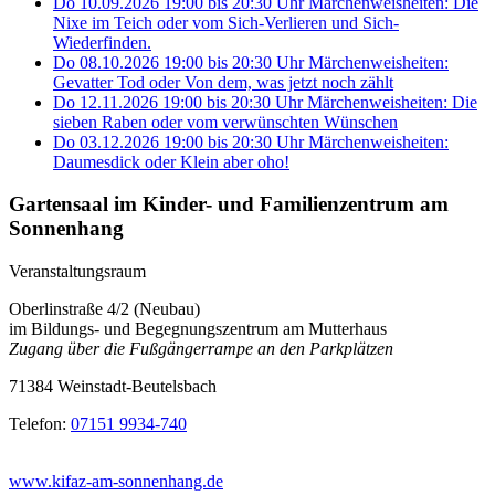
Do 10.09.2026
19:00
bis
20:30 Uhr
Märchenweisheiten: Die
Nixe im Teich oder vom Sich-Verlieren und Sich-
Wiederfinden.
Do 08.10.2026
19:00
bis
20:30 Uhr
Märchenweisheiten:
Gevatter Tod oder Von dem, was jetzt noch zählt
Do 12.11.2026
19:00
bis
20:30 Uhr
Märchenweisheiten: Die
sieben Raben oder vom verwünschten Wünschen
Do 03.12.2026
19:00
bis
20:30 Uhr
Märchenweisheiten:
Daumesdick oder Klein aber oho!
Gartensaal im Kinder- und Familienzentrum am
Sonnenhang
Veranstaltungsraum
Oberlinstraße 4/2 (Neubau)
im Bildungs- und Begegnungszentrum am Mutterhaus
Zugang über die Fußgängerrampe an den Parkplätzen
71384 Weinstadt-Beutelsbach
Telefon:
07151 9934-740
www.kifaz-am-sonnenhang.de