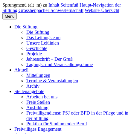
Sprungmenü (alt+m) zu
Inhalt
Seitenfuß
Haupt-Navigation der
Stiftung Grossheppacher-Schwesternschaft
Website-Übersicht
Menü
Die Stiftung
Die Stiftung
Das Leitungsteam
Unsere Leitlinien
Geschichte
Projekte
Jahresschrift – Der Gruß
Tagungs- und Veranstaltungsräume
Aktuell
Mitteilungen
Termine & Veranstaltungen
Archiv
Stellenangebote
Arbeiten bei uns
Freie Stellen
Ausbildung
Freiwilligendienst: FSJ oder BFD in der Pflege und in
der Stiftung
Praktika für Studium oder Beruf
Freiwilliges Engagement