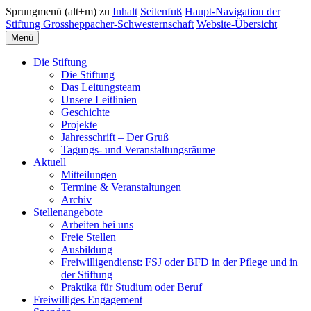
Sprungmenü (alt+m) zu
Inhalt
Seitenfuß
Haupt-Navigation der
Stiftung Grossheppacher-Schwesternschaft
Website-Übersicht
Menü
Die Stiftung
Die Stiftung
Das Leitungsteam
Unsere Leitlinien
Geschichte
Projekte
Jahresschrift – Der Gruß
Tagungs- und Veranstaltungsräume
Aktuell
Mitteilungen
Termine & Veranstaltungen
Archiv
Stellenangebote
Arbeiten bei uns
Freie Stellen
Ausbildung
Freiwilligendienst: FSJ oder BFD in der Pflege und in
der Stiftung
Praktika für Studium oder Beruf
Freiwilliges Engagement