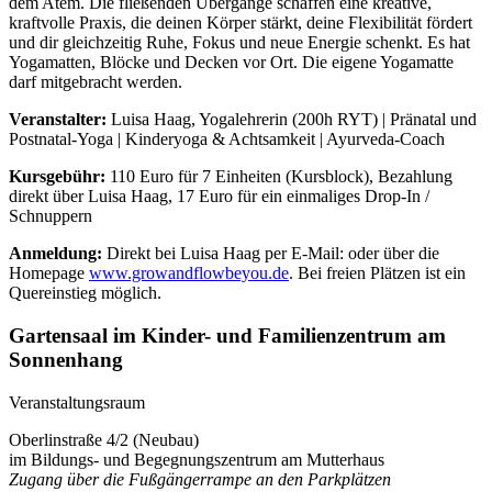
dem Atem. Die fließenden Übergänge schaffen eine kreative,
kraftvolle Praxis, die deinen Körper stärkt, deine Flexibilität fördert
und dir gleichzeitig Ruhe, Fokus und neue Energie schenkt. Es hat
Yogamatten, Blöcke und Decken vor Ort. Die eigene Yogamatte
darf mitgebracht werden.
Veranstalter:
Luisa Haag, Yogalehrerin (200h RYT) | Pränatal und
Postnatal-Yoga | Kinderyoga & Achtsamkeit | Ayurveda-Coach
Kursgebühr:
110 Euro für 7 Einheiten (Kursblock), Bezahlung
direkt über Luisa Haag, 17 Euro für ein einmaliges Drop-In /
Schnuppern
Anmeldung:
Direkt bei Luisa Haag per E-Mail:
oder über die
Homepage
www.growandflowbeyou.de
. Bei freien Plätzen ist ein
Quereinstieg möglich.
Gartensaal im Kinder- und Familienzentrum am
Sonnenhang
Veranstaltungsraum
Oberlinstraße 4/2 (Neubau)
im Bildungs- und Begegnungszentrum am Mutterhaus
Zugang über die Fußgängerrampe an den Parkplätzen