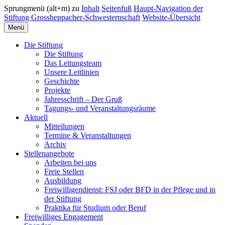
Sprungmenü (alt+m) zu
Inhalt
Seitenfuß
Haupt-Navigation der
Stiftung Grossheppacher-Schwesternschaft
Website-Übersicht
Menü
Die Stiftung
Die Stiftung
Das Leitungsteam
Unsere Leitlinien
Geschichte
Projekte
Jahresschrift – Der Gruß
Tagungs- und Veranstaltungsräume
Aktuell
Mitteilungen
Termine & Veranstaltungen
Archiv
Stellenangebote
Arbeiten bei uns
Freie Stellen
Ausbildung
Freiwilligendienst: FSJ oder BFD in der Pflege und in
der Stiftung
Praktika für Studium oder Beruf
Freiwilliges Engagement