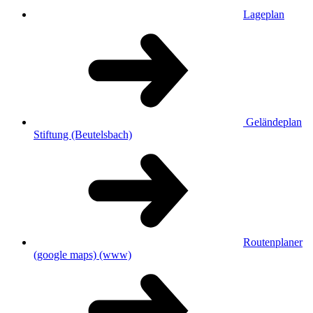
Lageplan
Geländeplan
Stiftung (Beutelsbach)
Routenplaner
(google maps)
(www)