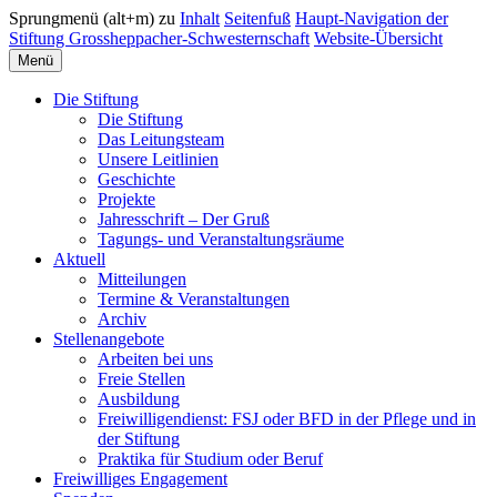
Sprungmenü (alt+m) zu
Inhalt
Seitenfuß
Haupt-Navigation der
Stiftung Grossheppacher-Schwesternschaft
Website-Übersicht
Menü
Die Stiftung
Die Stiftung
Das Leitungsteam
Unsere Leitlinien
Geschichte
Projekte
Jahresschrift – Der Gruß
Tagungs- und Veranstaltungsräume
Aktuell
Mitteilungen
Termine & Veranstaltungen
Archiv
Stellenangebote
Arbeiten bei uns
Freie Stellen
Ausbildung
Freiwilligendienst: FSJ oder BFD in der Pflege und in
der Stiftung
Praktika für Studium oder Beruf
Freiwilliges Engagement