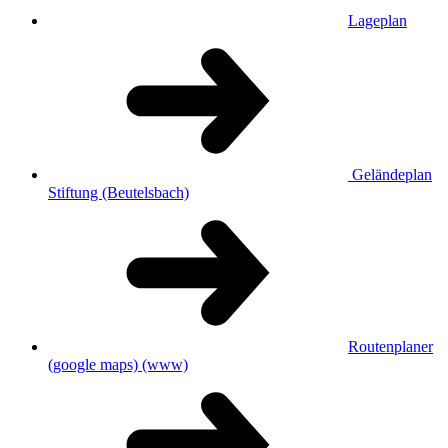
Lageplan
Geländeplan
Stiftung (Beutelsbach)
Routenplaner
(google maps)
(www)