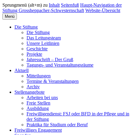
Sprungmenü (alt+m) zu
Inhalt
Seitenfuß
Haupt-Navigation der
Stiftung Grossheppacher-Schwesternschaft
Website-Übersicht
Menü
Die Stiftung
Die Stiftung
Das Leitungsteam
Unsere Leitlinien
Geschichte
Projekte
Jahresschrift – Der Gruß
Tagungs- und Veranstaltungsräume
Aktuell
Mitteilungen
Termine & Veranstaltungen
Archiv
Stellenangebote
Arbeiten bei uns
Freie Stellen
Ausbildung
Freiwilligendienst: FSJ oder BFD in der Pflege und in
der Stiftung
Praktika für Studium oder Beruf
Freiwilliges Engagement