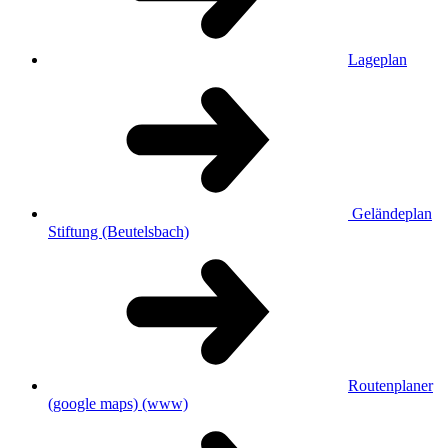
Lageplan
Geländeplan
Stiftung (Beutelsbach)
Routenplaner
(google maps)
(www)