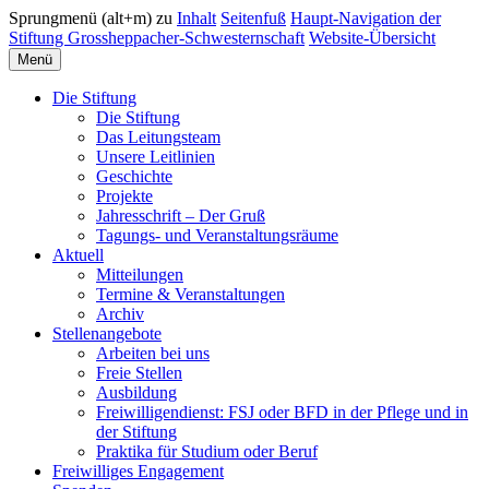
Sprungmenü (alt+m) zu
Inhalt
Seitenfuß
Haupt-Navigation der
Stiftung Grossheppacher-Schwesternschaft
Website-Übersicht
Menü
Die Stiftung
Die Stiftung
Das Leitungsteam
Unsere Leitlinien
Geschichte
Projekte
Jahresschrift – Der Gruß
Tagungs- und Veranstaltungsräume
Aktuell
Mitteilungen
Termine & Veranstaltungen
Archiv
Stellenangebote
Arbeiten bei uns
Freie Stellen
Ausbildung
Freiwilligendienst: FSJ oder BFD in der Pflege und in
der Stiftung
Praktika für Studium oder Beruf
Freiwilliges Engagement