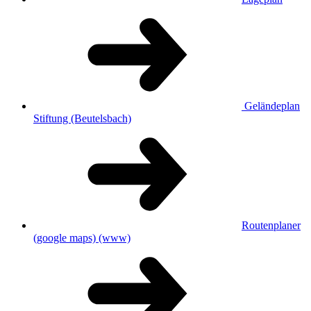
Geländeplan
Stiftung (Beutelsbach)
Routenplaner
(google maps)
(www)