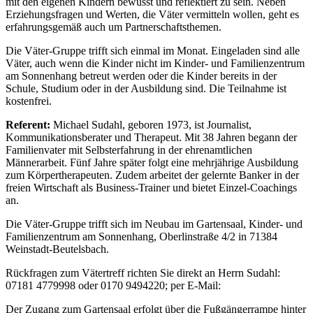
mit den eigenen Kindern bewusst und reflektiert zu sein. Neben
Erziehungsfragen und Werten, die Väter vermitteln wollen, geht es
erfahrungsgemäß auch um Partnerschaftsthemen.
Die Väter-Gruppe trifft sich einmal im Monat. Eingeladen sind alle
Väter, auch wenn die Kinder nicht im Kinder- und Familienzentrum
am Sonnenhang betreut werden oder die Kinder bereits in der
Schule, Studium oder in der Ausbildung sind. Die Teilnahme ist
kostenfrei.
Referent:
Michael Sudahl, geboren 1973, ist Journalist,
Kommunikationsberater und Therapeut. Mit 38 Jahren begann der
Familienvater mit Selbsterfahrung in der ehrenamtlichen
Männerarbeit. Fünf Jahre später folgt eine mehrjährige Ausbildung
zum Körpertherapeuten. Zudem arbeitet der gelernte Banker in der
freien Wirtschaft als Business-Trainer und bietet Einzel-Coachings
an.
Die Väter-Gruppe trifft sich im Neubau im Gartensaal, Kinder- und
Familienzentrum am Sonnenhang, Oberlinstraße 4/2 in 71384
Weinstadt-Beutelsbach.
Rückfragen zum Vätertreff richten Sie direkt an Herrn Sudahl:
07181 4779998 oder 0170 9494220; per E-Mail:
Der Zugang zum Gartensaal erfolgt über die Fußgängerrampe hinter