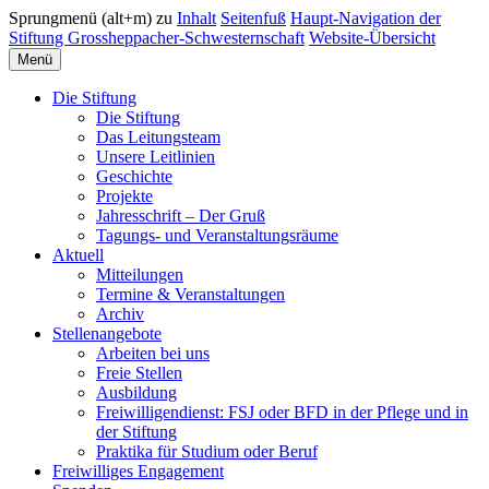
Sprungmenü (alt+m) zu
Inhalt
Seitenfuß
Haupt-Navigation der
Stiftung Grossheppacher-Schwesternschaft
Website-Übersicht
Menü
Die Stiftung
Die Stiftung
Das Leitungsteam
Unsere Leitlinien
Geschichte
Projekte
Jahresschrift – Der Gruß
Tagungs- und Veranstaltungsräume
Aktuell
Mitteilungen
Termine & Veranstaltungen
Archiv
Stellenangebote
Arbeiten bei uns
Freie Stellen
Ausbildung
Freiwilligendienst: FSJ oder BFD in der Pflege und in
der Stiftung
Praktika für Studium oder Beruf
Freiwilliges Engagement