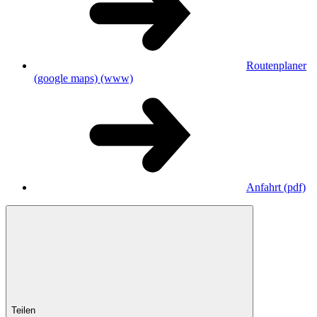
Routenplaner
(google maps)
(www)
Anfahrt
(pdf)
Teilen