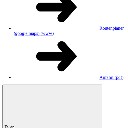
Routenplaner
(google maps)
(www)
Anfahrt
(pdf)
Teilen