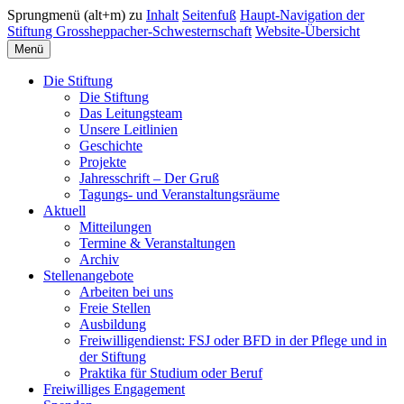
Sprungmenü (alt+m) zu
Inhalt
Seitenfuß
Haupt-Navigation der
Stiftung Grossheppacher-Schwesternschaft
Website-Übersicht
Menü
Die Stiftung
Die Stiftung
Das Leitungsteam
Unsere Leitlinien
Geschichte
Projekte
Jahresschrift – Der Gruß
Tagungs- und Veranstaltungsräume
Aktuell
Mitteilungen
Termine & Veranstaltungen
Archiv
Stellenangebote
Arbeiten bei uns
Freie Stellen
Ausbildung
Freiwilligendienst: FSJ oder BFD in der Pflege und in
der Stiftung
Praktika für Studium oder Beruf
Freiwilliges Engagement