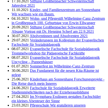
17.10.2021
Sitftung Großheppacher Schwesternschaft
Jahresfest 2021
11.10.2021
Kinder- und Familienzentrum am Sonnenhang
Wir wachsen wie ein Baum.
04.10.2021
Wohn- und Pflegestift Wilhelmine-Canz-Zentrum
in Großheppach
100. Geburtstag von Erwin Ellwanger
20.09.2021
Stiftung Großheppacher Schwesternschaft
Absage Vortrag mit Dr. Henning Scherf am 22.9.2021
30.07.2021
Abolventinnen und Absolventen 2021
29.07.2021
Veränderungen im Kollegium der Evangelischen
Fachschule für Sozialpädagogik
08.07.2021
Evangelische Fachschule für Sozialpädagogik
Trommelworkshop für Pädagogische Fachkräfte
08.07.2021
Evangelische Fachschule für Sozialpädagogik
Upcycling – Puppenhäuser
01.07.2021
Sommerfest im Wilhelmine-Canz-Zentrum
30.06.2021
Das Fundament für die neuen Kita-Räume ist
gelegt
25.06.2021
Kinderhaus am Sonnenhang
Forschungsprojekt -
Die Reise durch mein Inneres
24.06.2021
Fachschule für Sozialpädagogik
Erweiterte
Studienmöglichkeiten nach der Erzieherausbildung
27.04.2021
Im Nymphaea Esslingen gestalten Fachschüler
ein kleines Abenteuer der Sinne
23.03.2021
Pflegeschule
Wir gratulieren unseren