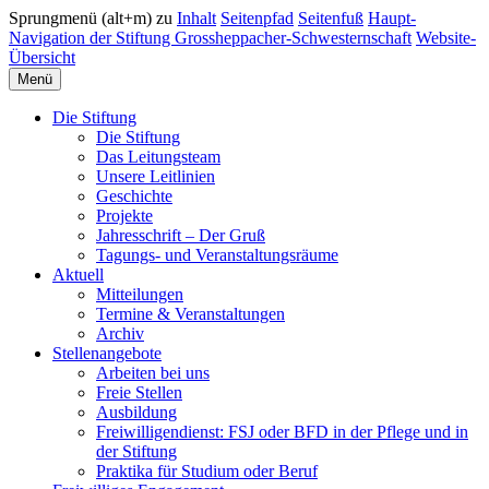
Sprungmenü (alt+m) zu
Inhalt
Seitenpfad
Seitenfuß
Haupt-
Navigation der Stiftung Grossheppacher-Schwesternschaft
Website-
Übersicht
Menü
Die Stiftung
Die Stiftung
Das Leitungsteam
Unsere Leitlinien
Geschichte
Projekte
Jahresschrift – Der Gruß
Tagungs- und Veranstaltungsräume
Aktuell
Mitteilungen
Termine & Veranstaltungen
Archiv
Stellenangebote
Arbeiten bei uns
Freie Stellen
Ausbildung
Freiwilligendienst: FSJ oder BFD in der Pflege und in
der Stiftung
Praktika für Studium oder Beruf