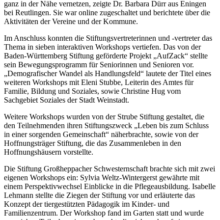
ganz in der Nähe vernetzen, zeigte Dr. Barbara Dürr aus Eningen
bei Reutlingen. Sie war online zugeschaltet und berichtete über die
Aktivitäten der Vereine und der Kommune.
Im Anschluss konnten die Stiftungsvertreterinnen und -vertreter das
Thema in sieben interaktiven Workshops vertiefen. Das von der
Baden-Württemberg Stiftung geförderte Projekt „AufZack“ stellte
sein Bewegungsprogramm für Seniorinnen und Senioren vor.
„Demografischer Wandel als Handlungsfeld“ lautete der Titel eines
weiteren Workshops mit Eleni Stubbe, Leiterin des Amtes für
Familie, Bildung und Soziales, sowie Christine Hug vom
Sachgebiet Soziales der Stadt Weinstadt.
Weitere Workshops wurden von der Strube Stiftung gestaltet, die
den Teilnehmenden ihren Stiftungszweck „Leben bis zum Schluss
in einer sorgenden Gemeinschaft“ näherbrachte, sowie von der
Hoffnungsträger Stiftung, die das Zusammenleben in den
Hoffnungshäusern vorstellte.
Die Stiftung Großheppacher Schwesternschaft brachte sich mit zwei
eigenen Workshops ein: Sylvia Weltz-Wintergerst gewährte mit
einem Perspektivwechsel Einblicke in die Pflegeausbildung. Isabelle
Lehmann stellte die Ziegen der Stiftung vor und erläuterte das
Konzept der tiergestützten Pädagogik im Kinder- und
Familienzentrum. Der Workshop fand im Garten statt und wurde