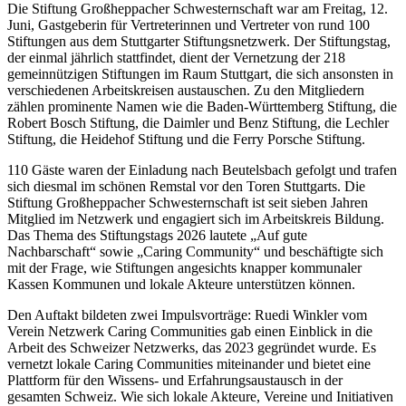
Die Stiftung Großheppacher Schwesternschaft war am Freitag, 12.
Juni, Gastgeberin für Vertreterinnen und Vertreter von rund 100
Stiftungen aus dem Stuttgarter Stiftungsnetzwerk. Der Stiftungstag,
der einmal jährlich stattfindet, dient der Vernetzung der 218
gemeinnützigen Stiftungen im Raum Stuttgart, die sich ansonsten in
verschiedenen Arbeitskreisen austauschen. Zu den Mitgliedern
zählen prominente Namen wie die Baden-Württemberg Stiftung, die
Robert Bosch Stiftung, die Daimler und Benz Stiftung, die Lechler
Stiftung, die Heidehof Stiftung und die Ferry Porsche Stiftung.
110 Gäste waren der Einladung nach Beutelsbach gefolgt und trafen
sich diesmal im schönen Remstal vor den Toren Stuttgarts. Die
Stiftung Großheppacher Schwesternschaft ist seit sieben Jahren
Mitglied im Netzwerk und engagiert sich im Arbeitskreis Bildung.
Das Thema des Stiftungstags 2026 lautete „Auf gute
Nachbarschaft“ sowie „Caring Community“ und beschäftigte sich
mit der Frage, wie Stiftungen angesichts knapper kommunaler
Kassen Kommunen und lokale Akteure unterstützen können.
Den Auftakt bildeten zwei Impulsvorträge: Ruedi Winkler vom
Verein Netzwerk Caring Communities gab einen Einblick in die
Arbeit des Schweizer Netzwerks, das 2023 gegründet wurde. Es
vernetzt lokale Caring Communities miteinander und bietet eine
Plattform für den Wissens- und Erfahrungsaustausch in der
gesamten Schweiz. Wie sich lokale Akteure, Vereine und Initiativen