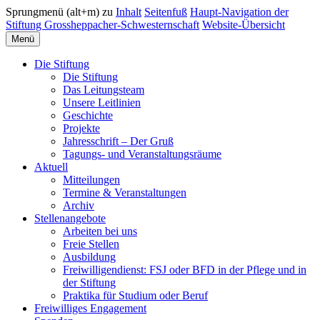
Sprungmenü (alt+m) zu
Inhalt
Seitenfuß
Haupt-Navigation der
Stiftung Grossheppacher-Schwesternschaft
Website-Übersicht
Menü
Die Stiftung
Die Stiftung
Das Leitungsteam
Unsere Leitlinien
Geschichte
Projekte
Jahresschrift – Der Gruß
Tagungs- und Veranstaltungsräume
Aktuell
Mitteilungen
Termine & Veranstaltungen
Archiv
Stellenangebote
Arbeiten bei uns
Freie Stellen
Ausbildung
Freiwilligendienst: FSJ oder BFD in der Pflege und in
der Stiftung
Praktika für Studium oder Beruf
Freiwilliges Engagement