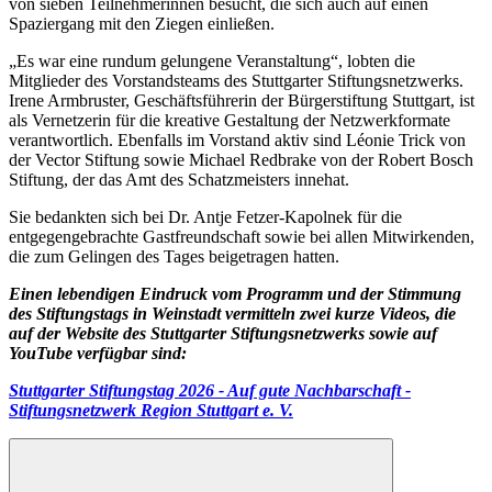
von sieben Teilnehmerinnen besucht, die sich auch auf einen
Spaziergang mit den Ziegen einließen.
„Es war eine rundum gelungene Veranstaltung“, lobten die
Mitglieder des Vorstandsteams des Stuttgarter Stiftungsnetzwerks.
Irene Armbruster, Geschäftsführerin der Bürgerstiftung Stuttgart, ist
als Vernetzerin für die kreative Gestaltung der Netzwerkformate
verantwortlich. Ebenfalls im Vorstand aktiv sind Léonie Trick von
der Vector Stiftung sowie Michael Redbrake von der Robert Bosch
Stiftung, der das Amt des Schatzmeisters innehat.
Sie bedankten sich bei Dr. Antje Fetzer-Kapolnek für die
entgegengebrachte Gastfreundschaft sowie bei allen Mitwirkenden,
die zum Gelingen des Tages beigetragen hatten.
Einen lebendigen Eindruck vom Programm und der Stimmung
des Stiftungstags in Weinstadt vermitteln zwei kurze Videos, die
auf der Website des Stuttgarter Stiftungsnetzwerks sowie auf
YouTube verfügbar sind:
Stuttgarter Stiftungstag 2026 - Auf gute Nachbarschaft -
Stiftungsnetzwerk Region Stuttgart e. V.